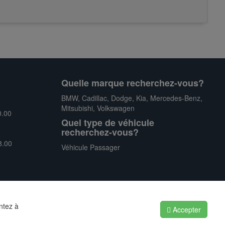
Quelle marque recherchez-vous?
BMW
,
Cadillac
,
Dodge
,
Kia
,
Mercedes-Benz
,
Mitsubishi
,
Volkswagen
0.00
Quel type de véhicule
recherchez-vous?
8.00
Véhicule Passager
ntez à
Accepter
Politique de confidentialité
|
Conditions générales