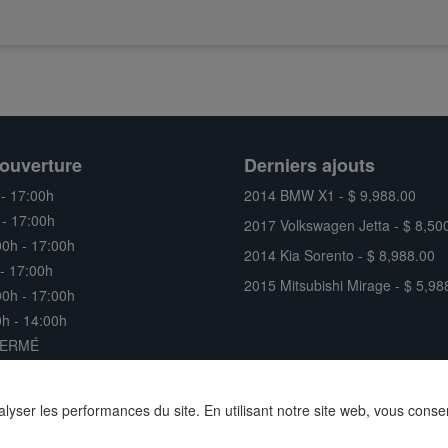
ouverture
Derniers ajouts
 - 17:00h
2014 BMW X1 - $ 9,988.00
 - 17:00h
2017 Volkswagen Jetta - $ 8,50
00h - 17:00h
2014 Kia Sorento - $ 8,988.00
 - 17:00h
2015 Mitsubishi Mirage - $ 5,98
00h - 17:00h
h - 14:00h
FERMÉ
nalyser les performances du site. En utilisant notre site web, vous conse
servés |
Site web concessionnaire