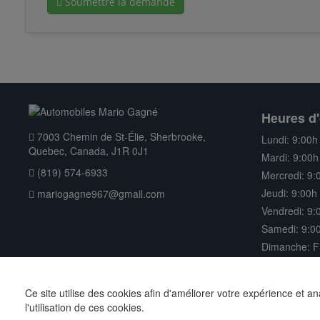
Soumettre la demande
Heures d'
7003 Chemin de St-Élie, Sherbrooke,
Lundi: 9:00h
Quebec, Canada, J1R 0J1
Mardi: 9:00h
(819) 574-6933
Mercredi: 9:
Jeudi: 9:00h
mariogagne967@gmail.com
Vendredi: 9:
Samedi: 9:00
Dimanche: 
Ce site utilise des cookies afin d'améliorer votre expérience et a
Droits d'auteur © 2026 Automobiles Mario Gagné | Tous droits ré
l'utilisation de ces cookies.
auto
par
AutoPro.io